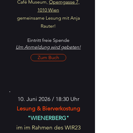
Café Museum,
Operngasse 7,
1010 Wien
gemeinsame Lesung mit Anja
Rauter!
Eintritt freie Spende
Um Anmeldung wird gebeten!
Zum Buch
10. Juni 2026 / 18:30 Uhr
Lesung & Bierverkostung
"WIENERBERG"
im im Rahmen des WIR23