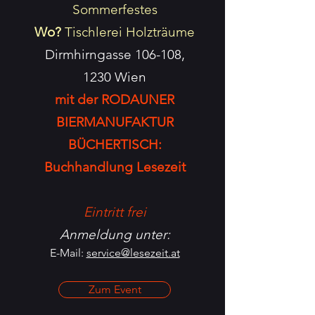
Sommerfestes
Wo?
Tischlerei Holzträume
Dirmhirngasse 106-108,
1230 Wien
mit der RODAUNER
BIERMANUFAKTUR
BÜCHERTISCH:
Buchhandlung Lesezeit
Eintritt frei
Anmeldung unter:
E-Mail:
service@lesezeit.at
Zum Event