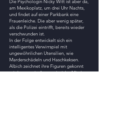
Die Psychologin Nicky Witt ist aber da,
am Mexikoplatz, um drei Uhr Nachts,
und findet auf einer Parkbank eine
Frauenleiche. Die aber wenig später,
als die Polizei eintrifft, bereits wieder
verschwunden ist.
In der Folge entwickelt sich ein
intelligentes Verwirrspiel mit
ungewöhnlichen Utensilien, wie
Marderschädeln und Haschkeksen.
Albich zeichnet ihre Figuren gekonnt
mit Innen- wie Ausseneinsicht. Mischt
ein bisschen Unterwelt und ein
bisschen Studentenleben mit
Beziehungsstress, Sexarbeit und
Kaffeehaus-Charme.
Durch all dies muss sich
Gruppeninspektor Felix Grohsman
hindurch wühlen, unterstützt von Nicky
Witt, um dann die Leiche und den dazu
gehörigen Mord einer schlüssigen
Aufklärung zuzuführen.