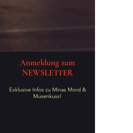
Anmeldung zum
NEWSLETTER
Exklusive Infos zu Minas Mord &
Musenkuss!