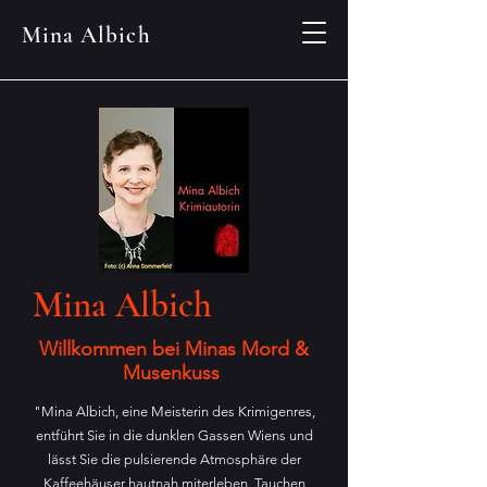
Mina Albich
Mina Albich
Willkommen bei Minas Mord &
Musenkuss
"Mina Albich, eine Meisterin des Krimigenres,
entführt Sie in die dunklen Gassen Wiens und
lässt Sie die pulsierende Atmosphäre der
Kaffeehäuser hautnah miterleben. Tauchen