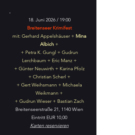
18. Juni 2026 / 19:00
Breitenseer Krimifest
mit: Gerhard Appelshäuser +
Mina
Albich
+
+ Petra K. Gungl + Gudrun
Lerchbaum + Eric Manz +
+ Günter Neuwirth + Karina Pfolz
+ Christian Scherl +
+ Gert Weihsmann + Michaela
Weikmann +
+ Gudrun Wieser + Bastian Zach
Breitenseerstraße 21, 1140 Wien
Eintritt EUR 10,00
Karten reservieren