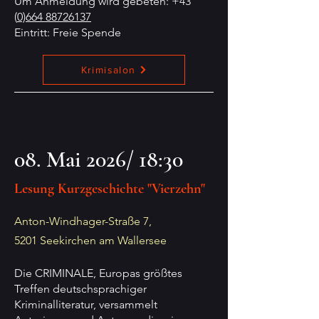
Um Anmeldung wird gebeten: +43
(
0)664 88726137
Eintritt: Freie Spende
Krimisalon
08. Mai 2026/ 18:30
Lesung Kurzgeschichte "Vierzehn"
Anton-Windhager-Straße 7,
5201 Seekirchen am Wallersee
Die CRIMINALE, Europas größtes
Treffen deutschsprachiger
Kriminalliteratur, versammelt