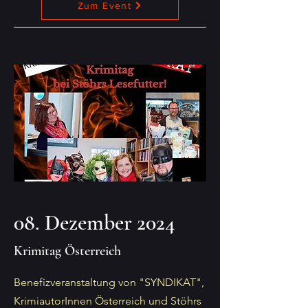
Zum Event
08. Dezember 2024
Krimitag Österreich
Benefizveranstaltung von "SYNDIKAT",
KrimiautorInnen Österreich und Stöhrs