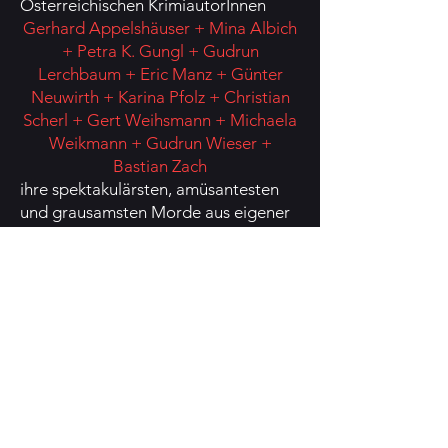
Österreichischen KrimiautorInnen
Gerhard Appelshäuser + Mina Albich
+ Petra K. Gungl + Gudrun
Lerchbaum + Eric Manz + Günter
Neuwirth + Karina Pfolz + Christian
Scherl + Gert Weihsmann + Michaela
Weikmann + Gudrun Wieser +
Bastian Zach
ihre spektakulärsten, amüsantesten
und grausamsten Morde aus eigener
Feder präsentieren, umrahmt mit
LIVE-Musik von Saxofonisten Joe
Weichinger & Anna Maurer.
Zum Event