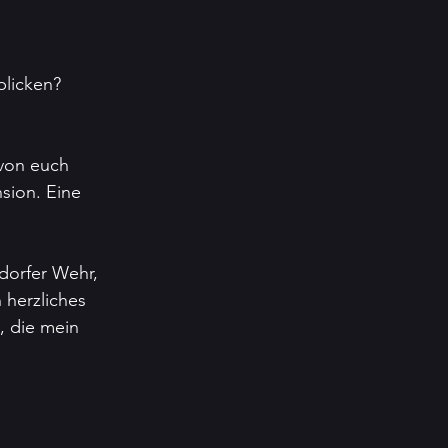
blicken?
von euch 
sion. Eine 
dorfer Wehr, 
 herzliches 
, die mein 