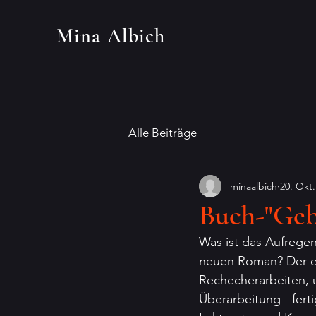
Mina Albich
Alle Beiträge
minaalbich
20. Okt.
Buch-"Geb
Was ist das Aufrege
neuen Roman? Der e
Rechecherarbeiten, 
Überarbeitung - fert